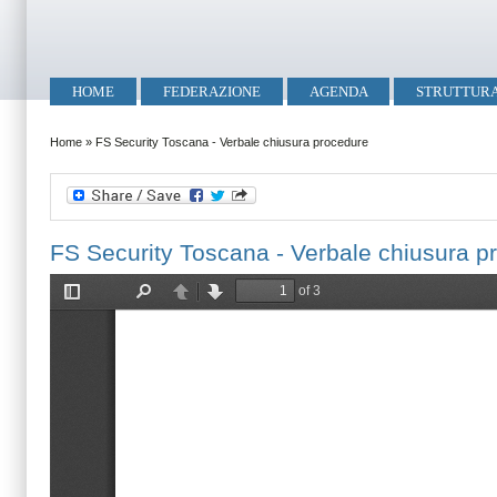
Salta al contenuto principale
Skip to search
Menu principale
HOME
FEDERAZIONE
AGENDA
STRUTTUR
Tu sei qui
Home
»
FS Security Toscana - Verbale chiusura procedure
FS Security Toscana - Verbale chiusura p