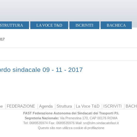
STRUTTURA
LA VOCE T&D
ISCRIVITI
BACHECA
017
do sindacale 09 - 11 - 2017
e
FEDERAZIONE
Agenda
Struttura
La Voce T&D
ISCRIVITI
BACH
FAST Federazione Autonoma dei Sindacati dei Trasporti P.I.
Segreteria Nazionale:
Via Prenestina 170, CAP 00176
ROMA
Tel: 0689535974
Fax: 0689535976
Mail: sn@slm.sindacatofast.it
Questo sito non utilizza cookie di profilazione