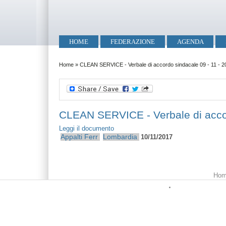
Salta al contenuto principale
Skip to search
Menu principale
HOME
FEDERAZIONE
AGENDA
Tu sei qui
Home
»
CLEAN SERVICE - Verbale di accordo sindacale 09 - 11 - 2
CLEAN SERVICE - Verbale di accor
Leggi il documento
Appalti Ferr
Lombardia
10/11/2017
Menu principale
Hom