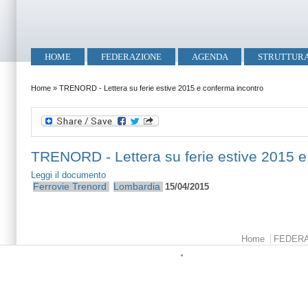
Salta al contenuto principale
Skip to search
Menu principale
HOME
FEDERAZIONE
AGENDA
STRUTTUR
Tu sei qui
Home
»
TRENORD - Lettera su ferie estive 2015 e conferma incontro
TRENORD - Lettera su ferie estive 2015 e
Leggi il documento
Ferrovie
Trenord
Lombardia
15/04/2015
Menu principale
Home
FEDER