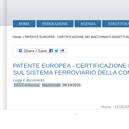
Salta al contenuto principale
Skip to search
Menu principale
HOME
FEDERAZIONE
AGENDA
STRUTTUR
Tu sei qui
Home
»
PATENTE EUROPEA - CERTIFICAZIONE DEI MACCHINISTI ADDETTI ALL
PATENTE EUROPEA - CERTIFICAZIONE 
SUL SISTEMA FERROVIARIO DELLA COMUN
Leggi il documento
FAST-Informa
Nazionale
28/10/2016
Menu principale
Home
FEDER