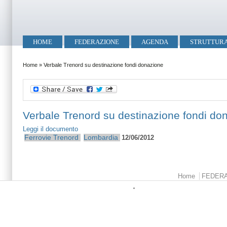
Salta al contenuto principale
Skip to search
Menu principale
HOME
FEDERAZIONE
AGENDA
STRUTTUR
Tu sei qui
Home
»
Verbale Trenord su destinazione fondi donazione
Verbale Trenord su destinazione fondi do
Leggi il documento
Ferrovie
Trenord
Lombardia
12/06/2012
Menu principale
Home
FEDER