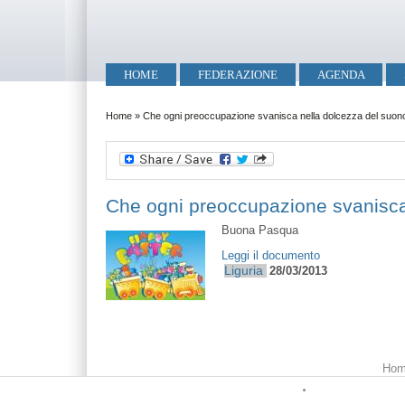
Salta al contenuto principale
Skip to search
Menu principale
HOME
FEDERAZIONE
AGENDA
Tu sei qui
Home
»
Che ogni preoccupazione svanisca nella dolcezza del suon
Che ogni preoccupazione svanisca
Buona Pasqua
Leggi il documento
Liguria
28/03/2013
Menu principale
Hom