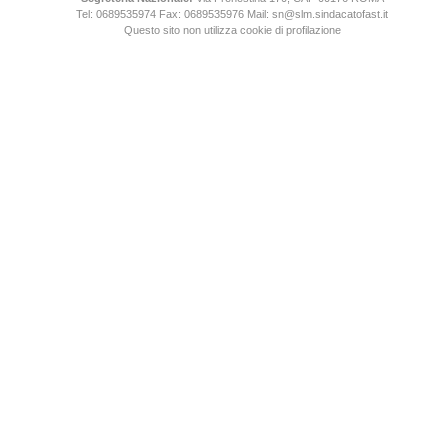
Tel: 0689535974
Fax: 0689535976
Mail: sn@slm.sindacatofast.it
Questo sito non utilizza cookie di profilazione