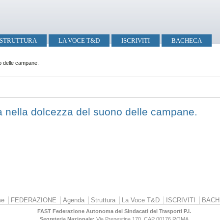
STRUTTURA
LA VOCE T&D
ISCRIVITI
BACHECA
o delle campane.
 nella dolcezza del suono delle campane.
e
FEDERAZIONE
Agenda
Struttura
La Voce T&D
ISCRIVITI
BACH
FAST Federazione Autonoma dei Sindacati dei Trasporti P.I.
Segreteria Nazionale:
Via Prenestina 170, CAP 00176
ROMA