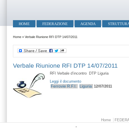
Salta al contenuto principale
Skip to search
Menu principale
HOME
FEDERAZIONE
AGENDA
STRUTTUR
Tu sei qui
Home
»
Verbale Riunione RFI DTP 14/07/2011
Verbale Riunione RFI DTP 14/07/2011
RFI Verbale d’incontro DTP Liguria
Leggi il documento
Ferrovie
R.F.I.
Liguria
12/07/2011
Menu principale
Home
FEDER