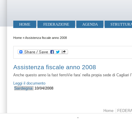
Salta al contenuto principale
Skip to search
Menu principale
HOME
FEDERAZIONE
AGENDA
STRUTTUR
Tu sei qui
Home
»
Assistenza fiscale anno 2008
Assistenza fiscale anno 2008
Anche questo anno la fast ferroVie fara’ nella propia sede di Cagliari l
Leggi il documento
Sardegna
10/04/2008
Menu principale
Home
FEDER