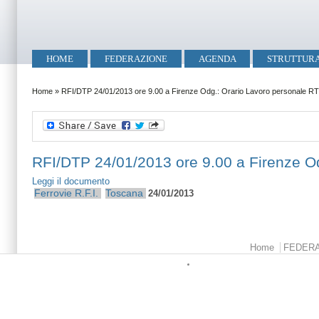
Salta al contenuto principale
Skip to search
Menu principale
HOME
FEDERAZIONE
AGENDA
STRUTTUR
Tu sei qui
Home
»
RFI/DTP 24/01/2013 ore 9.00 a Firenze Odg.: Orario Lavoro personale RTM 
RFI/DTP 24/01/2013 ore 9.00 a Firenze Od
Leggi il documento
Ferrovie
R.F.I.
Toscana
24/01/2013
Menu principale
Home
FEDER