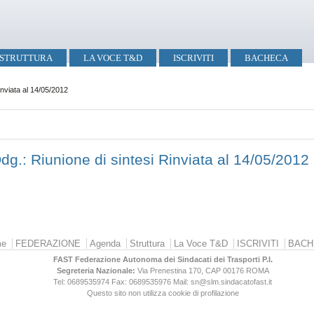
STRUTTURA
LA VOCE T&D
ISCRIVITI
BACHECA
inviata al 14/05/2012
g.: Riunione di sintesi Rinviata al 14/05/2012
e
FEDERAZIONE
Agenda
Struttura
La Voce T&D
ISCRIVITI
BACH
FAST Federazione Autonoma dei Sindacati dei Trasporti P.I.
Segreteria Nazionale:
Via Prenestina 170, CAP 00176
ROMA
Tel: 0689535974
Fax: 0689535976
Mail: sn@slm.sindacatofast.it
Questo sito non utilizza cookie di profilazione