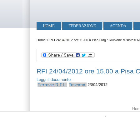
Salta al contenuto principale
Skip to search
Menu principale
HOME
FEDERAZIONE
AGENDA
Tu sei qui
Home
»
RFI 24/04/2012 ore 15.00 a Pisa Odg.: Riunione di sintesi R
RFI 24/04/2012 ore 15.00 a Pisa Od
Leggi il documento
Ferrovie
R.F.I.
Toscana
23/04/2012
Menu principale
Hom