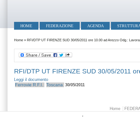
Salta al contenuto principale
Skip to search
Menu principale
HOME
FEDERAZIONE
AGENDA
STRUTTUR
Tu sei qui
Home
»
RFI/DTP UT FIRENZE SUD 30/05/2011 ore 10.00 ad Arezzo Odg.: Lavoraz
RFI/DTP UT FIRENZE SUD 30/05/2011 ore 
Leggi il documento
Ferrovie
R.F.I.
Toscana
30/05/2011
Menu principale
Home
FEDER