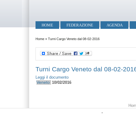
Salta al contenuto principale
Skip to search
Menu principale
HOME
FEDERAZIONE
AGENDA
Tu sei qui
Home
»
Turni Cargo Veneto dal 08-02-2016
Turni Cargo Veneto dal 08-02-201
Leggi il documento
Veneto
10/02/2016
Menu principale
Hom