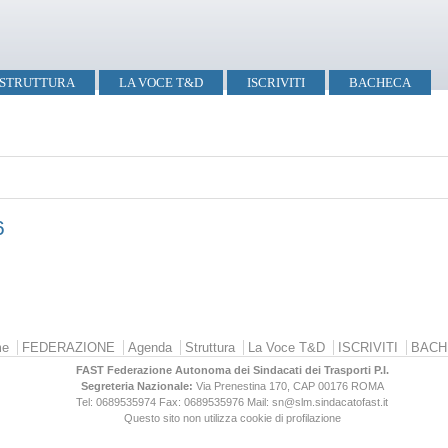
STRUTTURA
LA VOCE T&D
ISCRIVITI
BACHECA
6
e
FEDERAZIONE
Agenda
Struttura
La Voce T&D
ISCRIVITI
BACH
FAST Federazione Autonoma dei Sindacati dei Trasporti P.I.
Segreteria Nazionale:
Via Prenestina 170, CAP 00176
ROMA
Tel: 0689535974
Fax: 0689535976
Mail: sn@slm.sindacatofast.it
Questo sito non utilizza cookie di profilazione