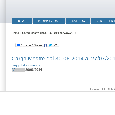
Salta al contenuto principale
Skip to search
Menu principale
HOME
FEDERAZIONE
AGENDA
STRUTTUR
Tu sei qui
Home
»
Cargo Mestre dal 30-06-2014 al 27/07/2014
Cargo Mestre dal 30-06-2014 al 27/07/20
Leggi il documento
Veneto
26/06/2014
Menu principale
Home
FEDER