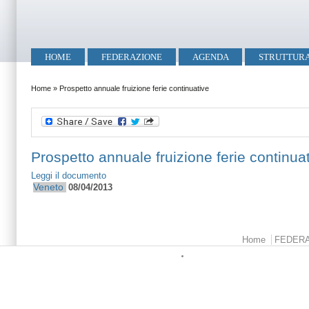
Salta al contenuto principale
Skip to search
Menu principale
HOME
FEDERAZIONE
AGENDA
STRUTTUR
Tu sei qui
Home
»
Prospetto annuale fruizione ferie continuative
Prospetto annuale fruizione ferie continua
Leggi il documento
Veneto
08/04/2013
Menu principale
Home
FEDER