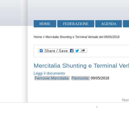
Salta al contenuto principale
Skip to search
Menu principale
HOME
FEDERAZIONE
AGENDA
Tu sei qui
Home
»
Mercitalia Shunting e Terminal Verbale del 09/05/2018
Mercitalia Shunting e Terminal Ve
Leggi il documento
Ferrovie
Mercitalia
Piemonte
09/05/2018
Menu principale
Hom