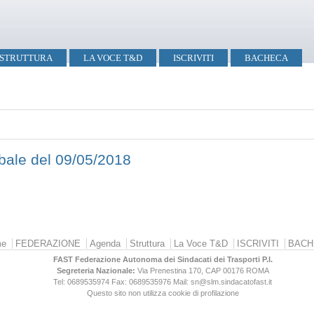
STRUTTURA
LA VOCE T&D
ISCRIVITI
BACHECA
rbale del 09/05/2018
e
FEDERAZIONE
Agenda
Struttura
La Voce T&D
ISCRIVITI
BACH
FAST Federazione Autonoma dei Sindacati dei Trasporti P.I.
Segreteria Nazionale:
Via Prenestina 170, CAP 00176
ROMA
Tel: 0689535974
Fax: 0689535976
Mail: sn@slm.sindacatofast.it
Questo sito non utilizza cookie di profilazione