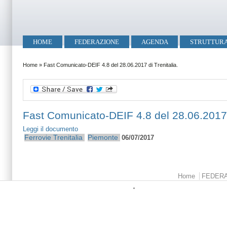
Salta al contenuto principale
Skip to search
Menu principale
HOME
FEDERAZIONE
AGENDA
STRUTTUR
Tu sei qui
Home
»
Fast Comunicato-DEIF 4.8 del 28.06.2017 di Trenitalia.
Fast Comunicato-DEIF 4.8 del 28.06.2017 d
Leggi il documento
Ferrovie
Trenitalia
Piemonte
06/07/2017
Menu principale
Home
FEDER