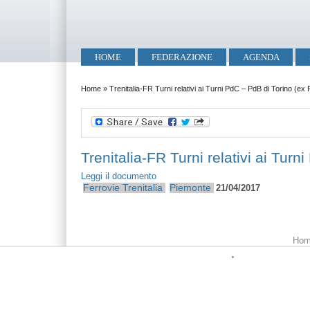
Salta al contenuto principale
Skip to search
Menu principale
HOME
FEDERAZIONE
AGENDA
Tu sei qui
Home
»
Trenitalia-FR Turni relativi ai Turni PdC – PdB di Torino (ex 
Trenitalia-FR Turni relativi ai Turn
Leggi il documento
Ferrovie
Trenitalia
Piemonte
21/04/2017
Menu principale
Hom