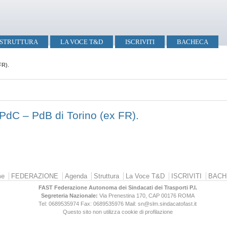
STRUTTURA
LA VOCE T&D
ISCRIVITI
BACHECA
FR).
i PdC – PdB di Torino (ex FR).
e
FEDERAZIONE
Agenda
Struttura
La Voce T&D
ISCRIVITI
BACH
FAST Federazione Autonoma dei Sindacati dei Trasporti P.I.
Segreteria Nazionale:
Via Prenestina 170, CAP 00176
ROMA
Tel: 0689535974
Fax: 0689535976
Mail: sn@slm.sindacatofast.it
Questo sito non utilizza cookie di profilazione