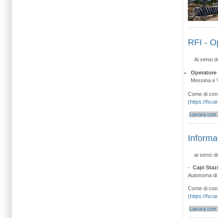
RFI - O
Ai sensi d
Operatore 
Messina e 
Come di consu
(
https://fsca
Lavora con 
Informa
ai sensi d
-
Capi Staz
Autonoma di
Come di consu
(
https://fsca
Lavora con 