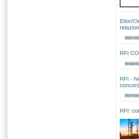
Elior/Cl
relazion
FAST-Inf
RFI CO
Verbali-A
RFI - N
concord
FAST-Inf
RFI: com