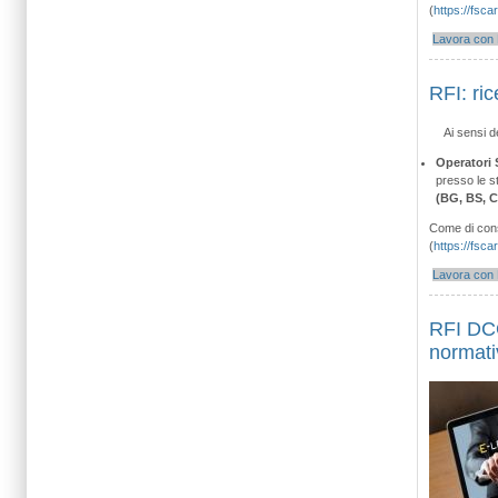
(
https://fsca
Lavora con 
RFI: ric
Ai sensi d
Operatori 
presso le st
(BG, BS, C
Come di consu
(
https://fsca
Lavora con 
RFI DCO
normati