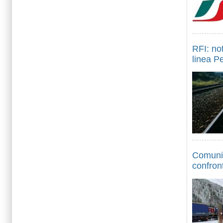
RFI: not
linea P
Comunic
confron