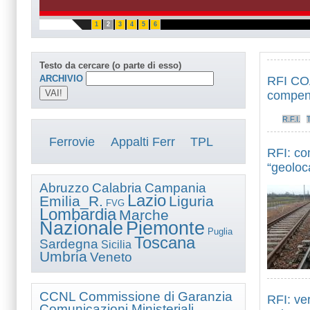
1
2
3
4
5
6
Testo da cercare (o parte di esso)
ARCHIVIO
RFI COAF
compen
R.F.I.
Ferrovie
Appalti Ferr
TPL
RFI: com
“geoloca
Abruzzo
Calabria
Campania
Lazio
Emilia_R.
Liguria
FVG
Lombardia
Marche
Nazionale
Piemonte
Puglia
Toscana
Sardegna
Sicilia
Umbria
Veneto
CCNL
Commissione di Garanzia
RFI: ve
Comunicazioni Ministeriali