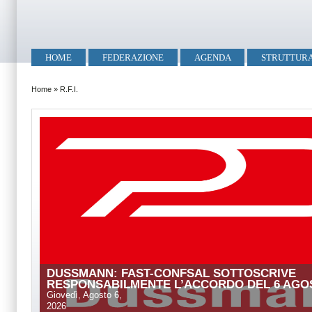
Salta al contenuto principale
Skip to search
Menu principale
HOME
FEDERAZIONE
AGENDA
STRUTTUR
Tu sei qui
Home
»
R.F.I.
DUSSMANN: FAST-CONFSAL SOTTOSCRIVE
RESPONSABILMENTE L’ACCORDO DEL 6 AGOS
Giovedì, Agosto 6,
2026