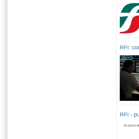
RFI: co
RFI - p
Ai sensi d