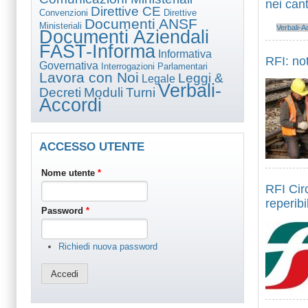
nei cant
Direttive CE
Convenzioni
Direttive
Documenti ANSF
Ministeriali
Verbali-A
Documenti Aziendali
FAST-Informa
Informativa
RFI: not
Governativa
Interrogazioni Parlamentari
Lavora con Noi
Leggi &
Legale
Verbali-
Decreti
Moduli
Turni
Accordi
ACCESSO UTENTE
Nome utente
*
RFI Circ
reperibi
Password
*
Richiedi nuova password