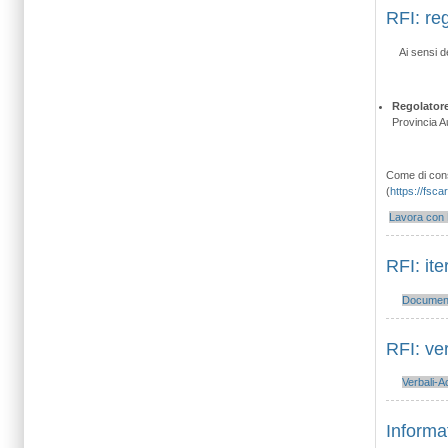
RFI: re
Ai sensi d
Regolatore
Provincia A
Come di consu
(
https://fsca
Lavora con 
RFI: it
Documenti
RFI: ver
Verbali-A
Inform