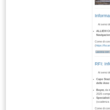
Informa
Ai sensi d
ALLIEVI C
Navigazion
Come di consu
(
https://fsca
Lavora con 
RFI: In
Ai sensi d
Capo Staz
delle Aree
Buyer,
da i
2025 compr
Specialist
(scadenza 
Come di consu