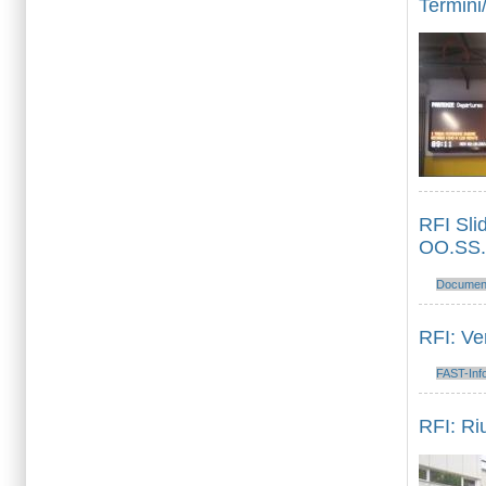
Termini/
RFI Sli
OO.SS.
Documenti
RFI: Ve
FAST-Inf
RFI: Ri