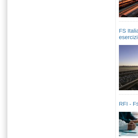
FS Itali
eserciz
RFI - F