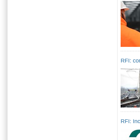
RFI: co
RFI: In