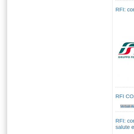
RFI: co
RFI COA
Verbali-A
RFI: co
salute e