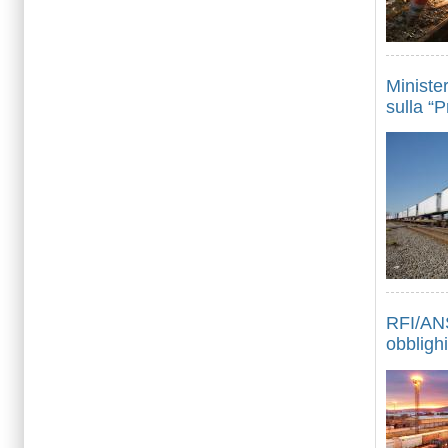
Ministe
sulla “P
RFI/ANS
obblighi