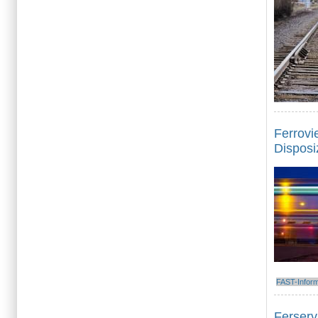
Ferrovi
Disposiz
FAST-Infor
Ferserv