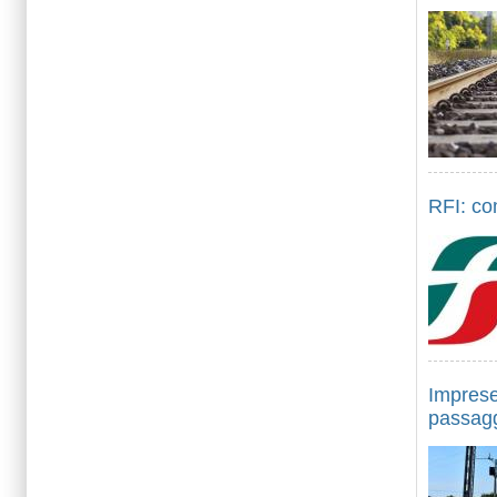
RFI: co
Imprese
passaggi