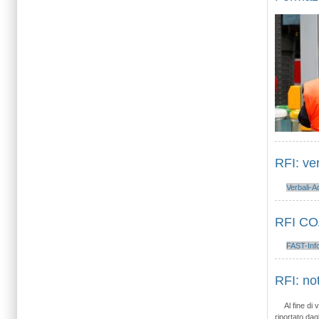
RFI: ve
Verbali-A
RFI CO
FAST-Inf
RFI: not
Al fine di
riportato dag