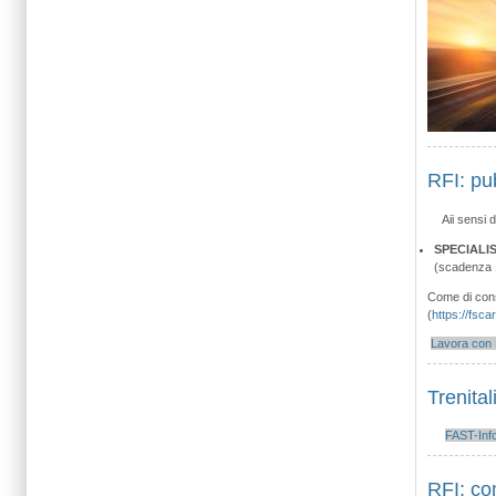
RFI: pu
Aii sensi 
SPECIALIS
(scadenza 
Come di consu
(
https://fsca
Lavora con 
Trenital
FAST-Inf
RFI: com