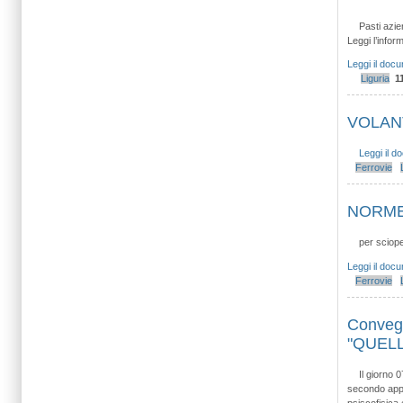
Pasti azien
Leggi l’infor
Leggi il doc
Liguria
1
VOLAN
Leggi il 
Ferrovie
NORME
per sciope
Leggi il doc
Ferrovie
Convegn
"QUELL
Il giorno 
secondo appu