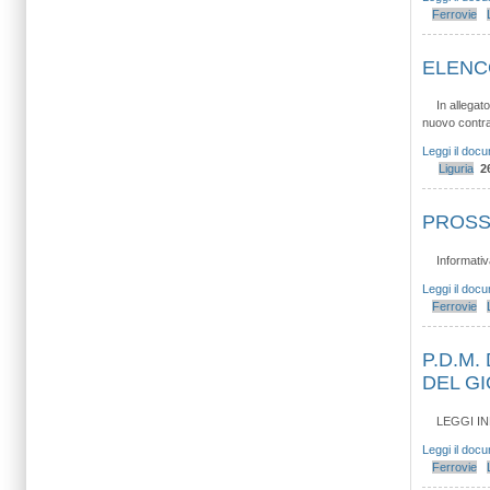
Ferrovie
ELENCO
In allegat
nuovo contrat
Leggi il doc
Liguria
2
PROSS
Informativ
Leggi il doc
Ferrovie
P.D.M.
DEL G
LEGGI I
Leggi il doc
Ferrovie