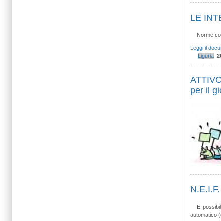
LE INT
Norme comp
Leggi il doc
Liguria
2
ATTIVO 
per il 
N.E.I.F
E’ possibi
automatico (e