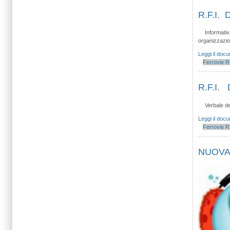
R.F.I. 
Informativ
organizzazion
Leggi il doc
Ferrovie
R.
R.F.I. 
Verbale de
Leggi il doc
Ferrovie
R.
NUOVA 