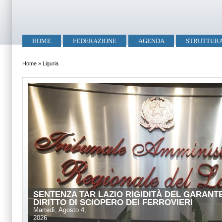
Salta al contenuto principale
Skip to search
Menu principale
HOME
FEDERAZIONE
AGENDA
STRUTTUR
Tu sei qui
Home
»
Liguria
SENTENZA TAR LAZIO RIGIDITÀ DEL GARANT
DIRITTO DI SCIOPERO DEI FERROVIERI
Martedì, Agosto 4,
2026