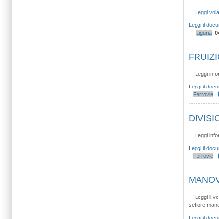
Leggi vola
Leggi il doc
Liguria
0
FRUIZI
Leggi info
Leggi il doc
Ferrovie
DIVIS
Leggi info
Leggi il doc
Ferrovie
MANOV
Leggi il ve
settore manov
Leggi il doc