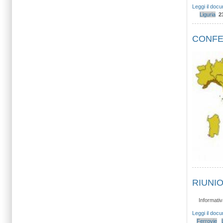
Leggi il doc
Liguria
2
CONFE
RIUNIO
Informativ
Leggi il doc
Ferrovie