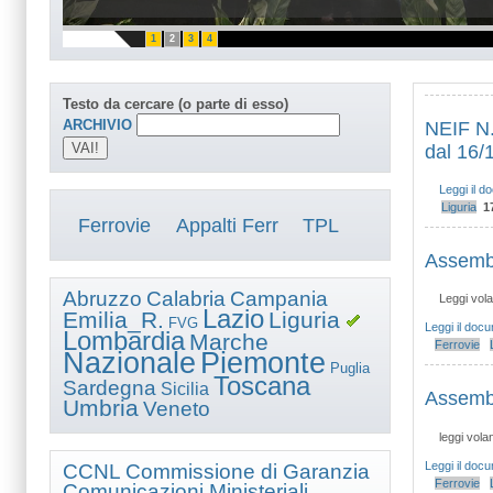
1
2
3
4
Testo da cercare (o parte di esso)
ARCHIVIO
NEIF N.
dal 16/
Leggi il 
Liguria
1
Ferrovie
Appalti Ferr
TPL
Assembl
Abruzzo
Calabria
Campania
Leggi vola
Lazio
Emilia_R.
Liguria
FVG
Leggi il doc
Lombardia
Marche
Ferrovie
Nazionale
Piemonte
Puglia
Toscana
Sardegna
Sicilia
Assembl
Umbria
Veneto
leggi volan
Leggi il doc
CCNL
Commissione di Garanzia
Ferrovie
Comunicazioni Ministeriali