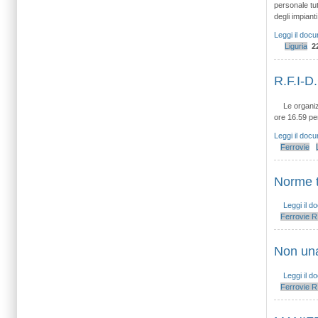
personale tut
degli impiant
Leggi il doc
Liguria
2
R.F.I-D
Le organiz
ore 16.59 per
Leggi il doc
Ferrovie
Norme 
Leggi il 
Ferrovie
R.
Non una
Leggi il 
Ferrovie
R.