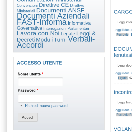
Direttive CE
Convenzioni
Direttive
Documenti ANSF
Ministeriali
CARGO S
Documenti Aziendali
FAST-Informa
Leggi info
Informativa
Governativa
Interrogazioni Parlamentari
Leggi il doc
Lavora con Noi
Leggi &
Legale
Ferrovie
Verbali-
Decreti
Moduli
Turni
Accordi
DOCUME
tenutas
ACCESSO UTENTE
Leggi do
Leggi il doc
Nome utente
*
Liguria
0
Password
*
Incontr
Leggi l’in
Richiedi nuova password
Leggi il doc
Ferrovie
R.
VOLANT