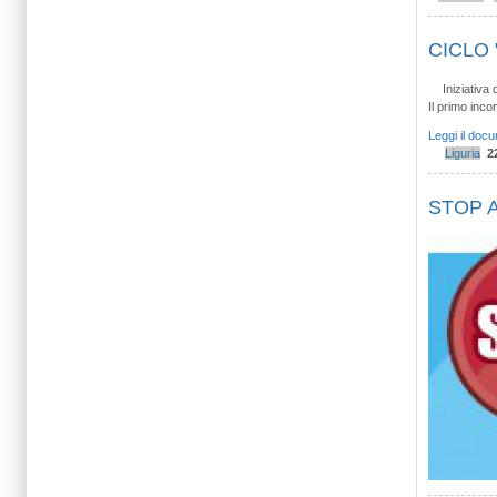
CICLO
Iniziativa
Il primo inco
Leggi il doc
Liguria
2
STOP A