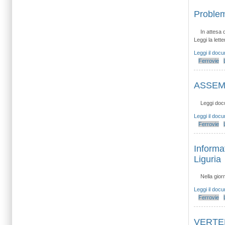
Problem
In attesa d
Leggi la letter
Leggi il doc
Ferrovie
ASSEMB
Leggi doc
Leggi il doc
Ferrovie
Informa
Liguria
Nella giorn
Leggi il doc
Ferrovie
VERTEN